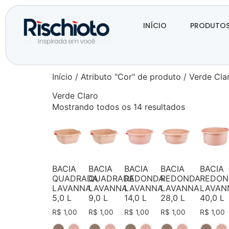
INÍCIO
PRODUTO
Início
/ Atributo "Cor" de produto / Verde Cla
Verde Claro
Mostrando todos os 14 resultados
BACIA
BACIA
BACIA
BACIA
BACIA
QUADRADA
QUADRADA
REDONDA
REDONDA
REDON
LAVANNA
LAVANNA
LAVANNA
LAVANNA
LAVAN
5,0 L
9,0 L
14,0 L
28,0 L
40,0 L
R$
1,00
R$
1,00
R$
1,00
R$
1,00
R$
1,00