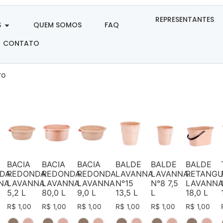
REPRESENTANTES
S
QUEM SOMOS
FAQ
CONTATO
ro
BACIA
BACIA
BACIA
BALDE
BALDE
BALDE
DA
REDONDA
REDONDA
REDONDA
LAVANNA
LAVANNA
RETANGU
NA
LAVANNA
LAVANNA
LAVANNA
N°15
N°8 7,5
LAVANN
5,2 L
80,0 L
9,0 L
13,5 L
L
18,0 L
R$
1,00
R$
1,00
R$
1,00
R$
1,00
R$
1,00
R$
1,00