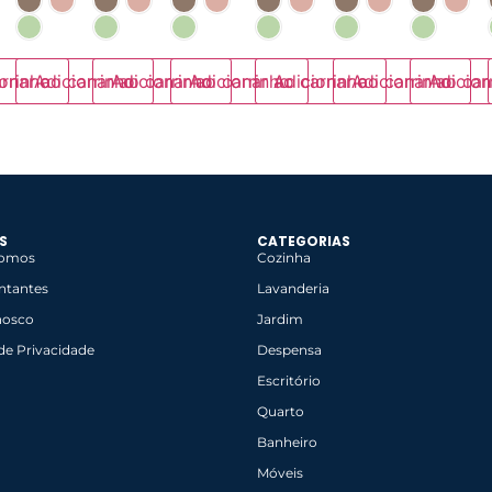
rrinho
onar ao carrinho
Adicionar ao carrinho
Adicionar ao carrinho
Adicionar ao carrinho
Adicionar ao carrinho
Adicionar ao car
Adicion
S
CATEGORIAS
omos
Cozinha
ntantes
Lavanderia
nosco
Jardim
 de Privacidade
Despensa
Escritório
Quarto
Banheiro
Móveis