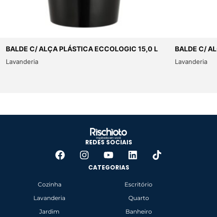
BALDE C/ ALÇA PLÁSTICA ECCOLOGIC 15,0 L
BALDE C/ A
Lavanderia
Lavanderia
REDES SOCIAIS
CATEGORIAS
Cozinha
Escritório
Lavanderia
Quarto
Jardim
Banheiro