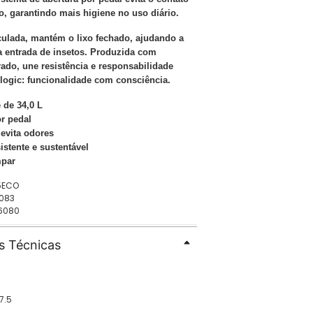
xo, garantindo mais higiene no uso diário.
ulada, mantém o lixo fechado, ajudando a
 a entrada de insetos. Produzida com
rado, une resistência e responsabilidade
logic: funcionalidade com consciência.
 de 34,0 L
or pedal
evita odores
sistente e sustentável
mpar
45ECO
6083
56080
s Técnicas
7.5
4