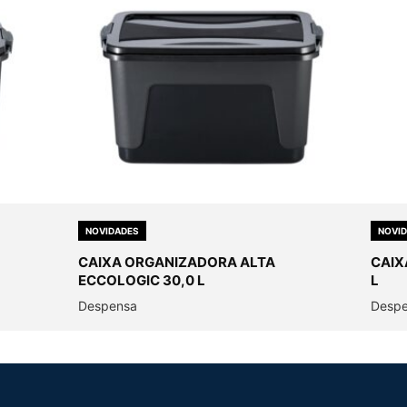
NOVIDADES
NOVI
CAIXA ORGANIZADORA ALTA
CAIX
ECCOLOGIC 30,0 L
L
Despensa
Desp