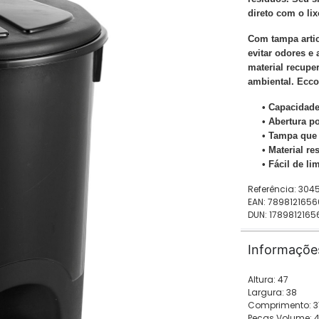
direto com o li
Com tampa artic
evitar odores e
material recupe
ambiental. Ecco
• Capacidade
• Abertura p
• Tampa que 
• Material re
• Fácil de li
Referência: 30
EAN: 789812165
DUN: 178981216
Informaçõe
Altura: 47
Largura: 38
Comprimento: 3
Peças Volume: 