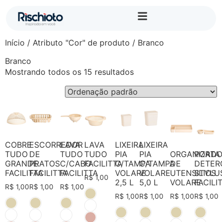
Início
/ Atributo "Cor" de produto / Branco
Branco
Mostrando todos os 15 resultados
COBRE
ESCORREDOR
LAVA
LAVA
LIXEIRA
LIXEIRA
TUDO
DE
TUDO
TUDO
PIA
PIA
ORGANIZAD
PORTA
GRANDE
PRATOS
C/CABO
FACILITTA
C/TAMPA
C/TAMPA
DE
DETER
FACILITTA
FACILITTA
FACILITTA
VOLARE
VOLARE
UTENSILIOS
STYLU
R$
1,00
2,5 L
5,0 L
VOLARE
FACILI
R$
1,00
R$
1,00
R$
1,00
R$
1,00
R$
1,00
R$
1,00
R$
1,00