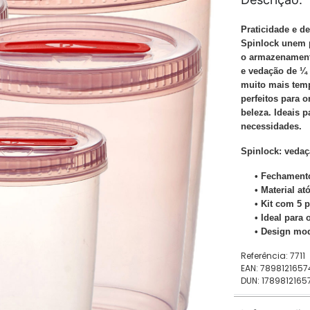
Praticidade e d
Spinlock unem pr
o armazenament
e vedação de ¼ 
muito mais tem
perfeitos para 
beleza. Ideais p
necessidades.
Spinlock: vedaç
• Fechamento
• Material at
• Kit com 5
• Ideal para
• Design mod
Referência: 7711
EAN: 789812165
DUN: 178981216