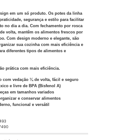
esign em um só produto. Os potes da linha
aticidade, segurança e estilo para facilitar
o no dia a dia. Com fechamento por rosca
de volta, mantêm os alimentos frescos por
po. Com design moderno e elegante, são
organizar sua cozinha com mais eficiência e
ara diferentes tipos de alimentos e
ão prática com mais eficiência.
 com vedação ¼ de volta, fácil e seguro
óxico e livre de BPA (Bisfenol A)
 peças em tamanhos variados
 organizar e conservar alimentos
erno, funcional e versátil
7493
57490