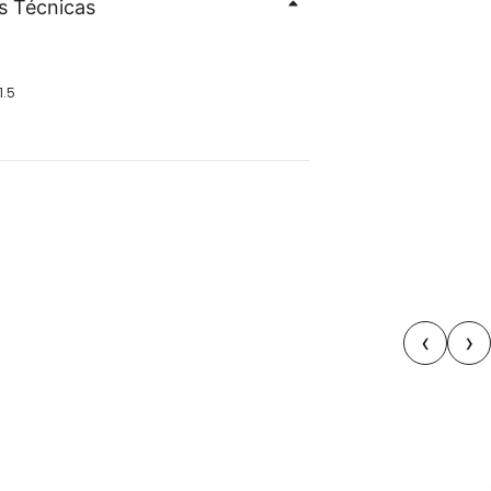
s Técnicas
1.5
6
‹
›