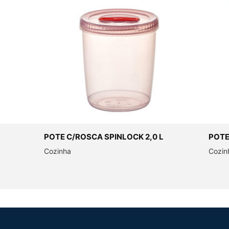
POTE C/ROSCA SPINLOCK 2,0 L
POTE
Cozinha
Cozin