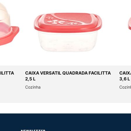
ILITTA
CAIXA VERSATIL QUADRADA FACILITTA
CAIX
2,5 L
3,6 L
Cozinha
Cozin