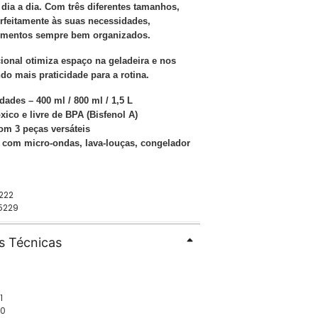
dia a dia. Com três diferentes tamanhos,
erfeitamente às suas necessidades,
imentos sempre bem organizados.
ional otimiza espaço na geladeira e nos
do mais praticidade para a rotina.
dades – 400 ml / 800 ml / 1,5 L
óxico e livre de BPA (Bisfenol A)
om 3 peças versáteis
 com micro-ondas, lava-louças, congelador
0
222
5229
s Técnicas
1
20