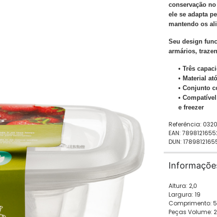
conservação no 
ele se adapta p
mantendo os al
Seu design func
armários, trazen
• Três capaci
• Material at
• Conjunto c
• Compatível
e freezer
Referência: 032
EAN: 7898121655
DUN: 1789812165
Informaçõe
Altura: 2,0
Largura: 19
Comprimento: 5
Peças Volume: 