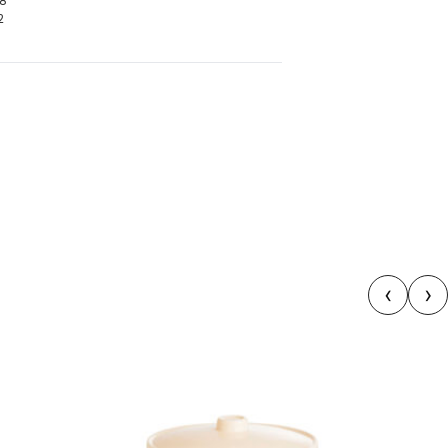
28
2
‹
›