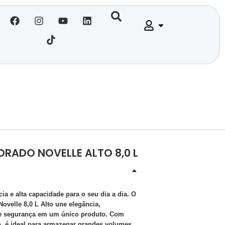
RADO NOVELLE ALTO 8,0 L
cia e alta capacidade para o seu dia a dia. O
ovelle 8,0 L Alto une elegância,
 e segurança em um único produto. Com
, é ideal para armazenar grandes volumes