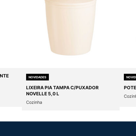
ANTE
NOVIDADES
NOVI
LIXEIRA PIA TAMPA C/PUXADOR
POTE
NOVELLE 5,0 L
Cozin
Cozinha