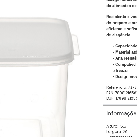
de alimentos co
Resistente e ver
do preparo e a
eficiente e sofi
de elegância.
• Capacidade
• Material at
• Alta resist
• Compatível
e freezer
• Design mod
Referência: 727
EAN: 7898121656
DUN: 1789812165
Informaçõe
Altura: 15.5
Largura: 26