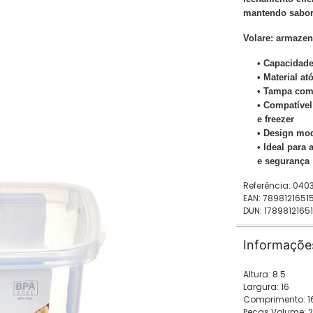
mantendo sabor,
Volare: armazen
• Capacidade
• Material at
• Tampa com
• Compatível
e freezer
• Design mod
• Ideal para
e segurança
Referência: 040
EAN: 7898121651
DUN: 1789812165
Informaçõe
Altura: 8.5
Largura: 16
Comprimento: 1
Peças Volume: 