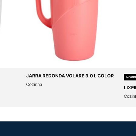
JARRA REDONDA VOLARE 3,0 L COLOR
NOVI
Cozinha
LIXE
Cozin