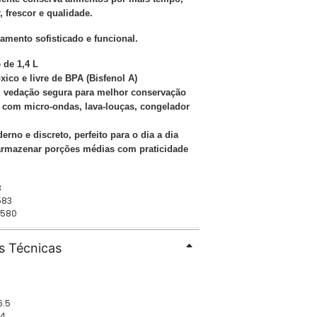
 frescor e qualidade.
amento sofisticado e funcional.
 de 1,4 L
óxico e livre de BPA (Bisfenol A)
 vedação segura para melhor conservação
 com micro-ondas, lava-louças, congelador
erno e discreto, perfeito para o dia a dia
 armazenar porções médias com praticidade
3
583
1580
s Técnicas
6.5
24