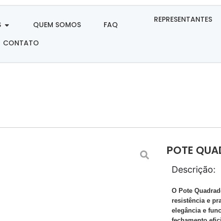
REPRESENTANTES
S
QUEM SOMOS
FAQ
CONTATO
POTE QUAD
Descrição:
O Pote Quadrad
resistência e pr
elegância e fun
fechamento efic