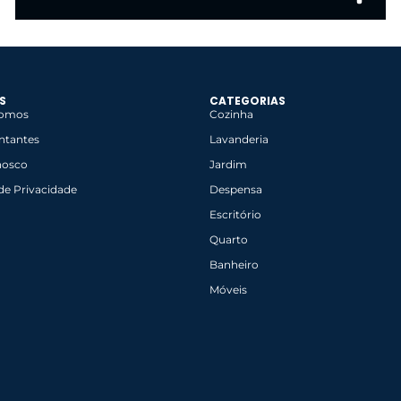
S
CATEGORIAS
omos
Cozinha
ntantes
Lavanderia
nosco
Jardim
 de Privacidade
Despensa
Escritório
Mais praticidade
Quarto
Acesse os produtos completos
Banheiro
Móveis
Clique aqui!