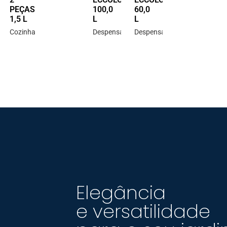
34,0
34,0
34,0
22
Cozinha
Cozinha
L
L
L
L
TELHA
PRETO
AREIA
AR
Jardim
Jardim
Jardim
Ja
Elegância
e versatilidade