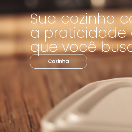
Sua cozinha 
a praticidade 
que você busc
Cozinha