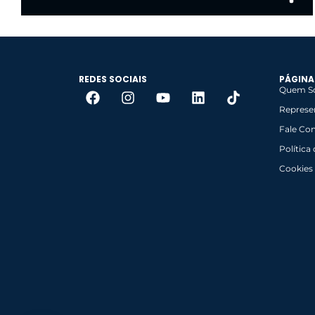
REDES SOCIAIS
PÁGINA
Quem S
Represe
Fale Co
Política
Cookies
DIa a dia
Acesse os produtos completos
Clique aqui!