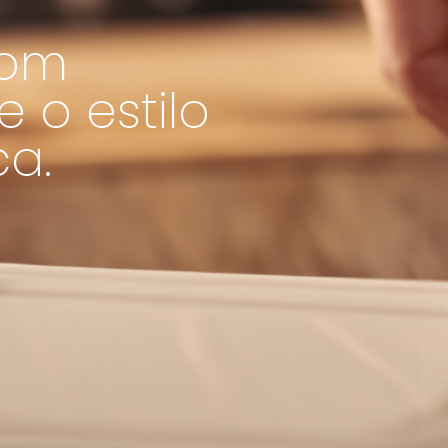
com
e o estilo
a.