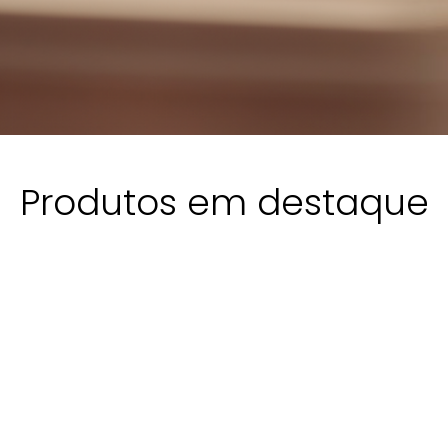
Produtos em destaque
ASO
VASO
VASO
VASO
VASO
VASO
OLUNA
COLUNA
COLUNA
COLUNA
COLUNA
COLUN
/PRATO
C/PRATO
C/PRATO
C/PRATO
C/PRATO
C/PRA
LORATTA
FLORATTA
FLORATTA
FLORATTA
FLORATTA
FLORA
M
M
P
P
P